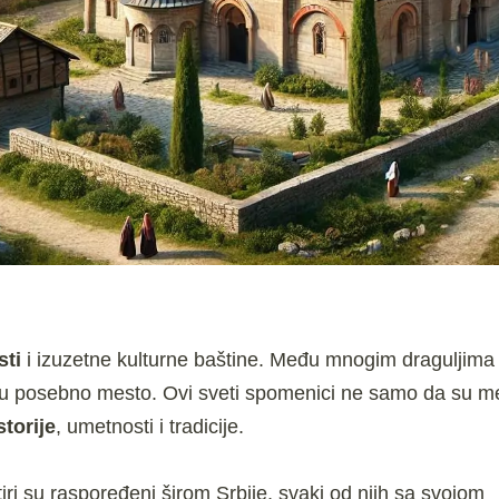
ti
i izuzetne kulturne baštine. Među mnogim draguljima 
maju posebno mesto. Ovi sveti spomenici ne samo da su m
storije
, umetnosti i tradicije.
iri su raspoređeni širom Srbije, svaki od njih sa svojom