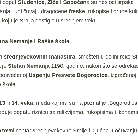
ri poput
Studenice, Žiče i Sopoćan
a su nosioci srpske
vanja. Oni čuvaju dragocene
freske
, rukopise i druge kul
e koju je Srbija dostigla u srednjem veku.
fana Nemanje i Raške škole
ih
srednjevekovnih manastira
, smešten u dolini reke S
 je
Stefan Nemanja
1190. godine, nakon što se odrekao 
i posvećenoj
Uspenju Presvete Bogorodice
, izgrađenoj
 škole.
13. i 14. veka
, među kojima su najpoznatije „Bogorodica
duje bogatu riznicu sa relikvijama, rukopisima i ikonama
razovni centar srednjevekovne Srbije i ključna u očuvanju