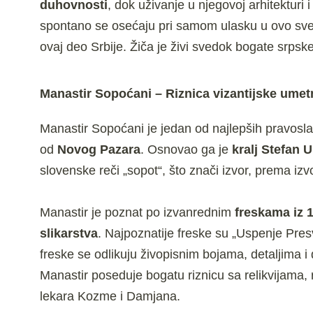
duhovnosti
, dok uživanje u njegovoj arhitekturi 
spontano se osećaju pri samom ulasku u ovo sve
ovaj deo Srbije. Žiča je živi svedok bogate srpske is
Manastir Sopoćani – Riznica vizantijske umet
Manastir Sopoćani je jedan od najlepših pravosl
od
Novog Pazara
. Osnovao ga je
kralj Stefan 
slovenske reči „sopot“, što znači izvor, prema iz
Manastir je poznat po izvanrednim
freskama iz 
slikarstva
. Najpoznatije freske su „Uspenje Pres
freske se odlikuju živopisnim bojama, detaljima i
Manastir poseduje bogatu riznicu sa relikvijama, 
lekara Kozme i Damjana.