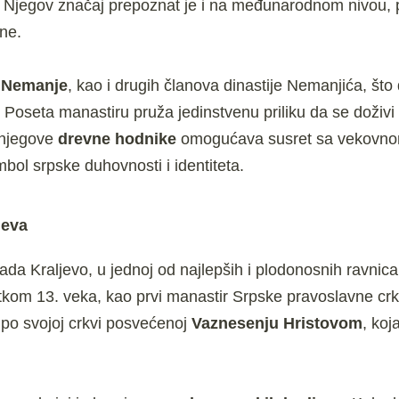
. Njegov značaj prepoznat je i na međunarodnom nivou, 
ine.
a Nemanje
, kao i drugih članova dinastije Nemanjića, što
 Poseta manastiru pruža jedinstvenu priliku da se doživi
z njegove
drevne hodnike
omogućava susret sa vekovn
mbol srpske duhovnosti i identiteta.
jeva
da Kraljevo, u jednoj od najlepših i plodonosnih ravnica
kom 13. veka, kao prvi manastir Srpske pravoslavne crkv
 po svojoj crkvi posvećenoj
Vaznesenju Hristovom
, koj