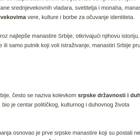
ane srednjevekovnih vladara, svetitelja i monaha, manas
o
vekovima
vere, kulture i borbe za očuvanje identiteta.
 najlepše manastire Srbije, otkrivajući njihovu istoriju,
ije ili samo putnik koji voli istraživanje, manastiri Srbije 
bije, često se naziva kolevkom
srpske državnosti i du
io je centar političkog, kulturnog i duhovnog života
manja osnovao je prve srpske manastire koji su postali 