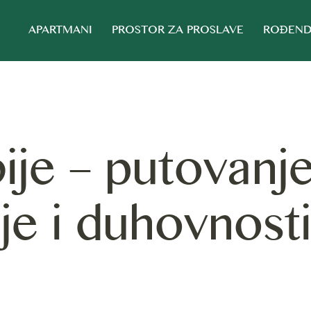
APARTMANI
PROSTOR ZA PROSLAVE
ROĐEND
bije – putovanj
je i duhovnost