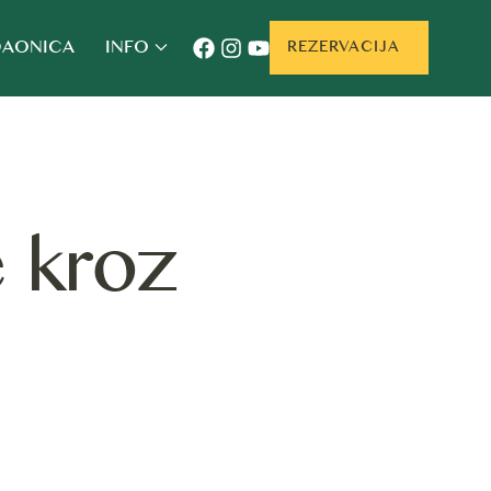
AONICA
INFO
REZERVACIJA
e kroz
i