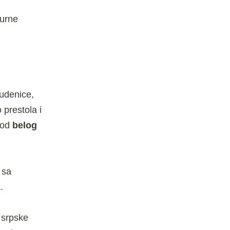
turne
tudenice,
prestola i
 od
belog
 sa
.
 srpske