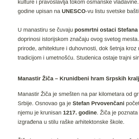
kulture i pravoslavlja tokom osmanske vladavine
godine upisan na
UNESCO
-vu listu svetske bašt
U manastiru se čuvaju
posmrtni ostaci Stefan
doprinosi istorijskom značaju ovog svetog mesta.
prirode, arhitekture i duhovnosti, dok šetnja kro
tradicijom i umetnošću. Studenica ostaje trajni si
Manastir Žiča – Krunidbeni hram Srpskih kral
Manastir Žiča je smešten na par kilometara od gra
Srbije. Osnovao ga je
Stefan Prvovenčani
počet
njemu je krunisan
1217. godine
. Žiča je poznata
izgrađena u stilu raške arhitektonske škole.