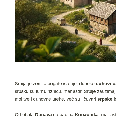
Srbija je zemlja bogate istorije, duboke
duhovnos
srpsku kulturnu riznicu, manastiri Srbije zauzi
molitve i duhovne utehe, već su i čuvari
srpske i
Od obala
Dunava
do padina
Kopaonika
, manast