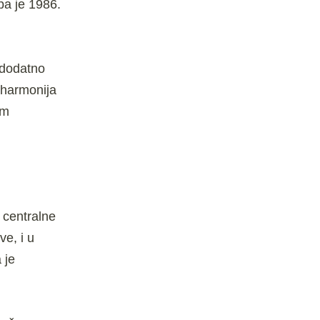
pa je 1986.
 dodatno
 harmonija
om
 centralne
e, i u
a je