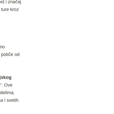
st i značaj
ture kroz
dno
 potiče od
ijskog
a“. Ove
 delima.
a i svetih