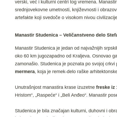
verski, već i kulturni centri tog vremena. Manasti
srednjovekovne umetnosti, književnosti i obrazo
artefakte koji svedoče o visokom nivou civilizacij
Manastir Studenica –
Veličanstveno delo Ste
Manastir Studenica je jedan od najvažnijih srpsk
oko 60 km jugozapadno od Kraljeva. Osnovao ga
zamonašio. Studenica je poznata po svojoj crkv
mermera
, koja je remek-delo raške arhitektonske
Unutrašnjost manastira krase izuzetne
freske iz 
Hristom“, „Raspeće“ i „Beli Anđeo“. Manastir pose
Studenica je bila značajan kulturni, duhovni i ob