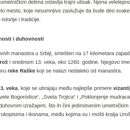
i umetničkim delima ostavlja trajni utisak. Njena velelepno
to mesto, koje nesumnjivo zaslužuje da bude deo svake 
torije i tradicije.
nosti i duhovnosti
avnih manastira u Srbiji, smešten na 17 kilometara zapa
Uroš
I sredinom 13. veka, oko 1260. godine. Njegovo ime
voru
reke Raške
koji se nalazi nedaleko od manastira.
13. veka
, koje se ubrajaju među najlepše primere
vizant
vete Bogorodice“, „Sveta Trojica“ i „Poklonjenje mudrac
 duhovnim izražajem, što ih čini jedinstvenim umetničkim
rukopisima i ikonama, među kojima su i mošti kralja Uroš