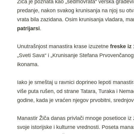
Žiča je poznata kao „sedmovrata“ verska građevin
predanje, nakon svakog krunisanja na njoj su otv
vrata bila zazidana. Osim krunisanja vladara, man
patrijarsi
.
Unutrašnjost manastira krase izuzetne
freske iz
„Sveti Sava“ i „Krunisanje Stefana Prvovenčanog“
ikonama.
Iako je smeštaj u ravnici doprineo lepoti manastir
više puta rušen, od strane Tatara, Turaka i Nemac
godine, kada je vraćen njegov prvobitni, srednjov
Manastir Žiča danas privlači mnoge posetioce iz
svoje istorijske i kulturne vrednosti. Poseta man