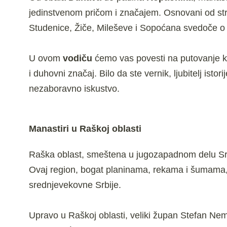
jedinstvenom pričom i značajem. Osnovani od str
Studenice, Žiče, Mileševe i Sopoćana svedoče 
U ovom
vodiču
ćemo vas povesti na putovanje kroz
i duhovni značaj. Bilo da ste vernik, ljubitelj istor
nezaboravno iskustvo.
Manastiri u Raškoj oblasti
Raška oblast, smeštena u jugozapadnom delu Sr
Ovaj region, bogat planinama, rekama i šumama, b
srednjevekovne Srbije.
Upravo u Raškoj oblasti, veliki župan Stefan Ne