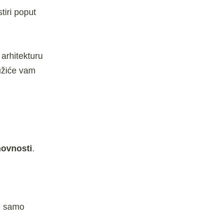
tiri poput
 arhitekturu
pružiće vam
hovnosti
.
ne samo