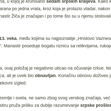
a, u kojoj je krunisano
sedam srpskih kraljeva
. Kako 
arana po jedna vrata, kroz koja je prolazio vladar, nako
astir Žiča je značajan i po tome što su u njemu stoloval
 13. veka
, među kojima su najpoznatije „Hristovo Vaznes
. Manastir poseduje bogatu riznicu sa relikvijama, rukop
a, ovaj položaj je negativno uticao na očuvanje crkve. Ma
a, ali je uvek bio
obnavljan
. Konačnu obnovu doživeo j
ekovni izgled.
 zemlje i sveta, ne samo zbog svog verskog značaja, već
astiru pruža priliku za dublje razumevanje
srpske prošlos