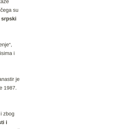
kaže
n čega su
i
srpski
enje“,
isima i
nastir je
e 1987.
 i zbog
ti i