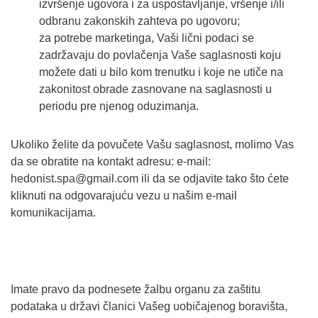
izvršenje ugovora i za uspostavljanje, vršenje i/ili
odbranu zakonskih zahteva po ugovoru;
za potrebe marketinga, Vaši lični podaci se
zadržavaju do povlačenja Vaše saglasnosti koju
možete dati u bilo kom trenutku i koje ne utiče na
zakonitost obrade zasnovane na saglasnosti u
periodu pre njenog oduzimanja.
Ukoliko želite da povučete Vašu saglasnost, molimo Vas
da se obratite na kontakt adresu: e-mail:
hedonist.spa@gmail.com ili da se odjavite tako što ćete
kliknuti na odgovarajuću vezu u našim e-mail
komunikacijama.
Imate pravo da podnesete žalbu organu za zaštitu
podataka u državi članici Vašeg uobičajenog boravišta,