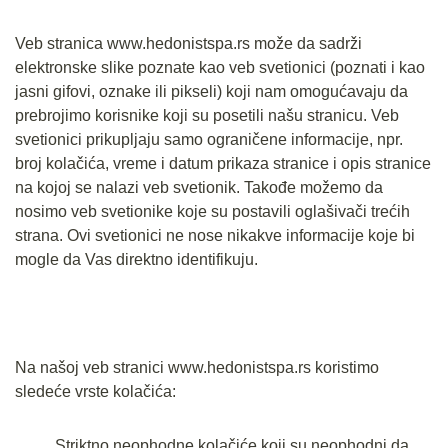
Veb stranica www.hedonistspa.rs može da sadrži
elektronske slike poznate kao veb svetionici (poznati i kao
jasni gifovi, oznake ili pikseli) koji nam omogućavaju da
prebrojimo korisnike koji su posetili našu stranicu. Veb
svetionici prikupljaju samo ograničene informacije, npr.
broj kolačića, vreme i datum prikaza stranice i opis stranice
na kojoj se nalazi veb svetionik. Takođe možemo da
nosimo veb svetionike koje su postavili oglašivači trećih
strana. Ovi svetionici ne nose nikakve informacije koje bi
mogle da Vas direktno identifikuju.
Na našoj veb stranici www.hedonistspa.rs koristimo
sledeće vrste kolačića:
Striktno neophodne kolačiće koji su neophodni da