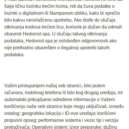
šalje ličnu lozinku trećim licima, niti da čuva podatke o
lozinki u digitalnom ili štampanom obliku, kako bi sprečio
bilo kakvu neovlašćenu upotrebu. Ako dođe do slučaja
otkrivanja kodova trećem licu, korisnik je dužan da odmah
obavesti Hedonist spa. U slučaju takvog otkrivanja
podataka, Hedonist spa je oslobođen odgovornosti ako
nije prethodno obavešten o ilegalnoj upotrebi takvih
podataka.
Vašim pristupanjem našoj veb stranici, bilo putem
računara, mobilnog telefona ili bilo kog drugog uređaja, mi
automatski prikupljamo određene informacije o Vašem
korišćenju naše veb stranice koje mogu uključivati, između
ostalog: geografsku lokaciju i ID-ove uređaja; korišćeni
propusni opseg; performanse sistema i veze; tip i verzija
pretraživača; Operativni sistem; izvor preporuke; dužinu