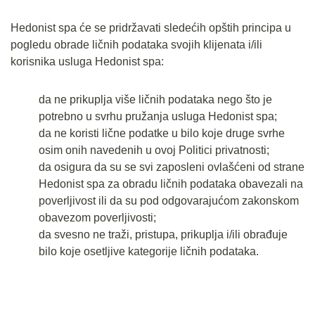
Hedonist spa će se pridržavati sledećih opštih principa u
pogledu obrade ličnih podataka svojih klijenata i/ili
korisnika usluga Hedonist spa:
da ne prikuplja više ličnih podataka nego što je
potrebno u svrhu pružanja usluga Hedonist spa;
da ne koristi lične podatke u bilo koje druge svrhe
osim onih navedenih u ovoj Politici privatnosti;
da osigura da su se svi zaposleni ovlašćeni od strane
Hedonist spa za obradu ličnih podataka obavezali na
poverljivost ili da su pod odgovarajućom zakonskom
obavezom poverljivosti;
da svesno ne traži, pristupa, prikuplja i/ili obrađuje
bilo koje osetljive kategorije ličnih podataka.