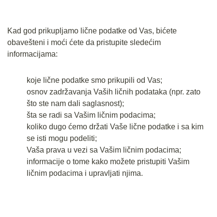
Kad god prikupljamo lične podatke od Vas, bićete
obavešteni i moći ćete da pristupite sledećim
informacijama:
koje lične podatke smo prikupili od Vas;
osnov zadržavanja Vaših ličnih podataka (npr. zato
što ste nam dali saglasnost);
šta se radi sa Vašim ličnim podacima;
koliko dugo ćemo držati Vaše lične podatke i sa kim
se isti mogu podeliti;
Vaša prava u vezi sa Vašim ličnim podacima;
informacije o tome kako možete pristupiti Vašim
ličnim podacima i upravljati njima.