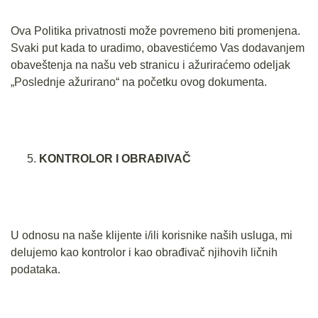
Ova Politika privatnosti može povremeno biti promenjena.
Svaki put kada to uradimo, obavestićemo Vas dodavanjem
obaveštenja na našu veb stranicu i ažuriraćemo odeljak
„Poslednje ažurirano“ na početku ovog dokumenta.
KONTROLOR I OBRAĐIVAČ
U odnosu na naše klijente i/ili korisnike naših usluga, mi
delujemo kao kontrolor i kao obrađivač njihovih ličnih
podataka.