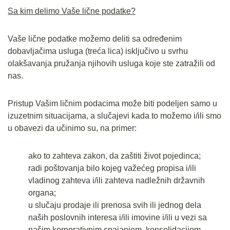
Sa kim delimo Vaše lične podatke?
Vaše lične podatke možemo deliti sa određenim
dobavljačima usluga (treća lica) isključivo u svrhu
olakšavanja pružanja njihovih usluga koje ste zatražili od
nas.
Pristup Vašim ličnim podacima može biti podeljen samo u
izuzetnim situacijama, a slučajevi kada to možemo i/ili smo
u obavezi da učinimo su, na primer:
ako to zahteva zakon, da zaštiti život pojedinca;
radi poštovanja bilo kojeg važećeg propisa i/ili
vladinog zahteva i/ili zahteva nadležnih državnih
organa;
u slučaju prodaje ili prenosa svih ili jednog dela
naših poslovnih interesa i/ili imovine i/ili u vezi sa
našim korporativnim spajanjem, konsolidacijom,