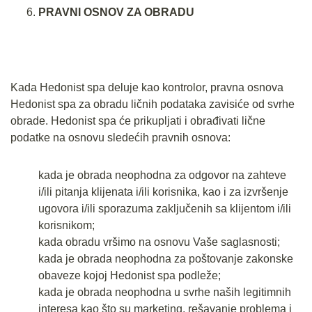
PRAVNI OSNOV ZA OBRADU
Kada Hedonist spa deluje kao kontrolor, pravna osnova
Hedonist spa za obradu ličnih podataka zavisiće od svrhe
obrade. Hedonist spa će prikupljati i obrađivati lične
podatke na osnovu sledećih pravnih osnova:
kada je obrada neophodna za odgovor na zahteve
i/ili pitanja klijenata i/ili korisnika, kao i za izvršenje
ugovora i/ili sporazuma zaključenih sa klijentom i/ili
korisnikom;
kada obradu vršimo na osnovu Vaše saglasnosti;
kada je obrada neophodna za poštovanje zakonske
obaveze kojoj Hedonist spa podleže;
kada je obrada neophodna u svrhe naših legitimnih
interesa kao što su marketing, rešavanje problema i