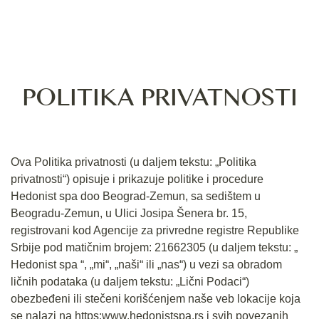
POLITIKA PRIVATNOSTI
Ova Politika privatnosti (u daljem tekstu: „Politika
privatnosti“) opisuje i prikazuje politike i procedure
Hedonist spa doo Beograd-Zemun, sa sedištem u
Beogradu-Zemun, u Ulici Josipa Šenera br. 15,
registrovani kod Agencije za privredne registre Republike
Srbije pod matičnim brojem: 21662305 (u daljem tekstu: „
Hedonist spa “, „mi“, „naši“ ili „nas“) u vezi sa obradom
ličnih podataka (u daljem tekstu: „Lični Podaci“)
obezbeđeni ili stečeni korišćenjem naše veb lokacije koja
se nalazi na https:www.hedonistspa.rs i svih povezanih