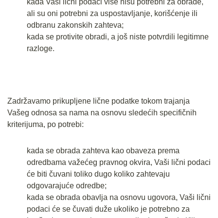
kada Vaši lični podaci više nisu potrebni za obrade,
ali su oni potrebni za uspostavljanje, korišćenje ili
odbranu zakonskih zahteva;
kada se protivite obradi, a još niste potvrdili legitimne
razloge.
Zadržavamo prikupljene lične podatke tokom trajanja
Vašeg odnosa sa nama na osnovu sledećih specifičnih
kriterijuma, po potrebi:
kada se obrada zahteva kao obaveza prema
odredbama važećeg pravnog okvira, Vaši lični podaci
će biti čuvani toliko dugo koliko zahtevaju
odgovarajuće odredbe;
kada se obrada obavlja na osnovu ugovora, Vaši lični
podaci će se čuvati duže ukoliko je potrebno za