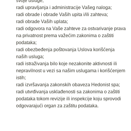
svoje usluge;
radi upravljanja i administracije Vašeg naloga;
radi obrade i obrade Vaših upita i/ili zahteva;
radi obrade Vaših uplata;
radi odgovora na Vaše zahteve za ostvarivanje prava
na privatnost prema važećim zakonima o zaštiti
podataka;
radi obezbeđenja poštovanja Uslova korišćenja
naših usluga;
radi istraživanja bilo koje nezakonite aktivnosti ili
nepravilnost u vezi sa našim uslugama i korišćenjem
istih;
radi izvršavanja zakonskih obaveza Hedonist spa;
radi utvrđivanja usklađenosti sa zakonima o zaštiti
podataka tokom revizije ili inspekcije koju sprovodi
odgovarajući organ za zaštitu podataka.