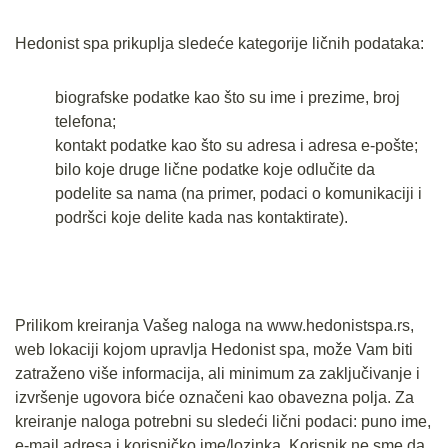
Hedonist spa prikuplja sledeće kategorije ličnih podataka:
biografske podatke kao što su ime i prezime, broj
telefona;
kontakt podatke kao što su adresa i adresa e-pošte;
bilo koje druge lične podatke koje odlučite da
podelite sa nama (na primer, podaci o komunikaciji i
podršci koje delite kada nas kontaktirate).
Prilikom kreiranja Vašeg naloga na www.hedonistspa.rs,
web lokaciji kojom upravlja Hedonist spa, može Vam biti
zatraženo više informacija, ali minimum za zaključivanje i
izvršenje ugovora biće označeni kao obavezna polja. Za
kreiranje naloga potrebni su sledeći lični podaci: puno ime,
e-mail adresa i korisničko ime/lozinka. Korisnik ne sme da