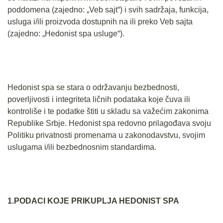
poddomena (zajedno: „Veb sajt“) i svih sadržaja, funkcija,
usluga i/ili proizvoda dostupnih na ili preko Veb sajta
(zajedno: „Hedonist spa usluge“).
Hedonist spa se stara o održavanju bezbednosti,
poverljivosti i integriteta ličnih podataka koje čuva ili
kontroliše i te podatke štiti u skladu sa važećim zakonima
Republike Srbje. Hedonist spa redovno prilagođava svoju
Politiku privatnosti promenama u zakonodavstvu, svojim
uslugama i/ili bezbednosnim standardima.
1.PODACI KOJE PRIKUPLJA HEDONIST SPA