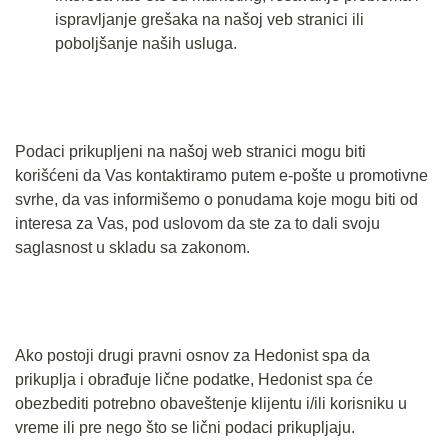
ispravljanje grešaka na našoj veb stranici ili
poboljšanje naših usluga.
Podaci prikupljeni na našoj web stranici mogu biti
korišćeni da Vas kontaktiramo putem e-pošte u promotivne
svrhe, da vas informišemo o ponudama koje mogu biti od
interesa za Vas, pod uslovom da ste za to dali svoju
saglasnost u skladu sa zakonom.
Ako postoji drugi pravni osnov za Hedonist spa da
prikuplja i obrađuje lične podatke, Hedonist spa će
obezbediti potrebno obaveštenje klijentu i/ili korisniku u
vreme ili pre nego što se lični podaci prikupljaju.