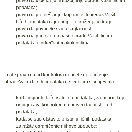
pravo na blokiranje ili suzbijanje obrade Vaših ličnih
podataka;
pravo na premeštanje, kopiranje ili prenos Vaših
ličnih podataka iz jednog IT okruženja u drugo;
pravo da povučete svoju saglasnost;
pravo na prigovor na našu obradu Vaših ličnih
podataka u određenim okolnostima.
Imate pravo da od kontrolora dobijete ograničenje
obradeVaših ličnih podataka u sledećim slučajevima:
kada osporite tačnost ličnih podataka, za period koji
omogućava kontroloru da proveri tačnost ličnih
podataka;
kada se suprotstavite brisanju ličnih podataka i
zatražite ograničenje njihove upotrebe;