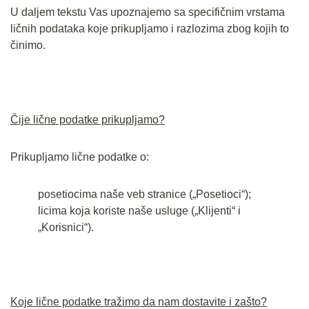
U daljem tekstu Vas upoznajemo sa specifičnim vrstama
ličnih podataka koje prikupljamo i razlozima zbog kojih to
činimo.
Čije lične podatke prikupljamo?
Prikupljamo lične podatke o:
posetiocima naše veb stranice („Posetioci“);
licima koja koriste naše usluge („Klijenti“ i
„Korisnici“).
Koje lične podatke tražimo da nam dostavite i zašto?