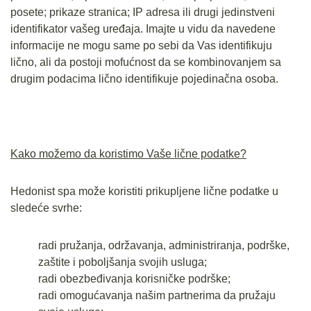
posete; prikaze stranica; IP adresa ili drugi jedinstveni
identifikator vašeg uređaja. Imajte u vidu da navedene
informacije ne mogu same po sebi da Vas identifikuju
lično, ali da postoji mofućnost da se kombinovanjem sa
drugim podacima lično identifikuje pojedinačna osoba.
Kako možemo da koristimo Vaše lične podatke?
Hedonist spa može koristiti prikupljene lične podatke u
sledeće svrhe:
radi pružanja, održavanja, administriranja, podrške,
zaštite i poboljšanja svojih usluga;
radi obezbeđivanja korisničke podrške;
radi omogućavanja našim partnerima da pružaju