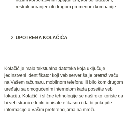
restrukturiranjem ili drugom promenom kompanije.
UPOTREBA KOLAČIĆA
Kolačić je mala tekstualna datoteka koja uključuje
jedinstveni identifikator koji veb server šalje pretraživaču
na Vašem računaru, mobilnom telefonu ili bilo kom drugom
uređaju sa omogućenim internetom kada posetite veb
lokaciju. Kolačići i slične tehnologije se naširoko koriste da
bi veb stranice funkcionisale efikasno i da bi prikupile
informacije o Vašim preferencijama na mreži.