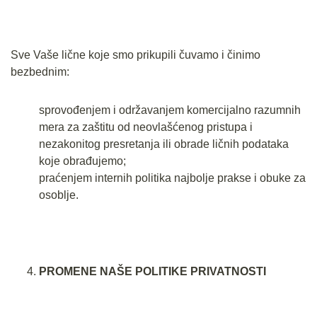
Sve Vaše lične koje smo prikupili čuvamo i činimo
bezbednim:
sprovođenjem i održavanjem komercijalno razumnih
mera za zaštitu od neovlašćenog pristupa i
nezakonitog presretanja ili obrade ličnih podataka
koje obrađujemo;
praćenjem internih politika najbolje prakse i obuke za
osoblje.
PROMENE NAŠE POLITIKE PRIVATNOSTI