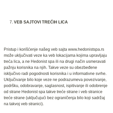
VEB SAJTOVI TREĆIH LICA
Pristup i korišćenje našeg veb sajta www.hedonistspa.rs
može uključivati veze ka veb lokacijama kojima upravljaju
treća lica, a ne Hedonist spa ili na drugi način usmeravati
pažnju korisnika na njih. Takve veze su obezbeđene
isključivo radi pogodnosti korisnika i u informativne svrhe.
Uključivanje bilo koje veze ne podrazumeva povezivanje,
podršku, odobravanje, saglasnost, ispitivanje ili odobrenje
od strane Hedonist spa takve treće strane i veb stranice
treće strane (uključujući bez ograničenja bilo koji sadržaj
na takvoj veb stranici).