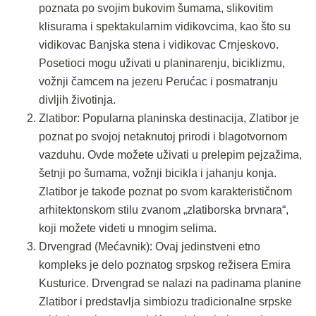
poznata po svojim bukovim šumama, slikovitim
klisurama i spektakularnim vidikovcima, kao što su
vidikovac Banjska stena i vidikovac Crnjeskovo.
Posetioci mogu uživati u planinarenju, biciklizmu,
vožnji čamcem na jezeru Perućac i posmatranju
divljih životinja.
Zlatibor: Popularna planinska destinacija, Zlatibor je
poznat po svojoj netaknutoj prirodi i blagotvornom
vazduhu. Ovde možete uživati u prelepim pejzažima,
šetnji po šumama, vožnji bicikla i jahanju konja.
Zlatibor je takođe poznat po svom karakterističnom
arhitektonskom stilu zvanom „zlatiborska brvnara“,
koji možete videti u mnogim selima.
Drvengrad (Mećavnik): Ovaj jedinstveni etno
kompleks je delo poznatog srpskog režisera Emira
Kusturice. Drvengrad se nalazi na padinama planine
Zlatibor i predstavlja simbiozu tradicionalne srpske