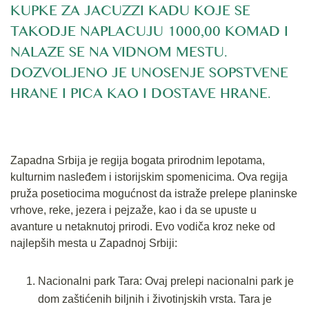
KUPKE ZA JACUZZI KADU KOJE SE
TAKODJE NAPLACUJU 1000,00 KOMAD I
NALAZE SE NA VIDNOM MESTU.
DOZVOLJENO JE UNOSENJE SOPSTVENE
HRANE I PICA KAO I DOSTAVE HRANE.
Zapadna Srbija je regija bogata prirodnim lepotama,
kulturnim nasleđem i istorijskim spomenicima. Ova regija
pruža posetiocima mogućnost da istraže prelepe planinske
vrhove, reke, jezera i pejzaže, kao i da se upuste u
avanture u netaknutoj prirodi. Evo vodiča kroz neke od
najlepših mesta u Zapadnoj Srbiji:
Nacionalni park Tara: Ovaj prelepi nacionalni park je
dom zaštićenih biljnih i životinjskih vrsta. Tara je