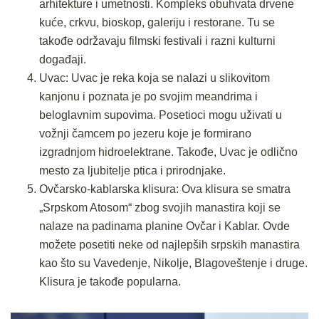
arhitekture i umetnosti. Kompleks obuhvata drvene
kuće, crkvu, bioskop, galeriju i restorane. Tu se
takođe održavaju filmski festivali i razni kulturni
događaji.
Uvac: Uvac je reka koja se nalazi u slikovitom
kanjonu i poznata je po svojim meandrima i
beloglavnim supovima. Posetioci mogu uživati u
vožnji čamcem po jezeru koje je formirano
izgradnjom hidroelektrane. Takođe, Uvac je odlično
mesto za ljubitelje ptica i prirodnjake.
Ovčarsko-kablarska klisura: Ova klisura se smatra
„Srpskom Atosom“ zbog svojih manastira koji se
nalaze na padinama planine Ovčar i Kablar. Ovde
možete posetiti neke od najlepših srpskih manastira
kao što su Vavedenje, Nikolje, Blagoveštenje i druge.
Klisura je takođe popularna.